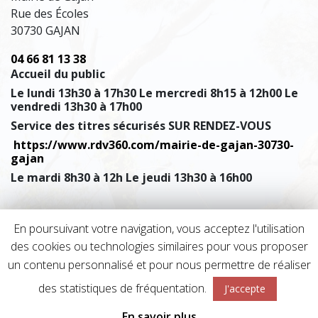
Rue des Écoles
30730 GAJAN
04 66 81 13 38
Accueil du public
Le lundi 13h30 à 17h30 Le mercredi 8h15 à 12h00 Le
vendredi 13h30 à 17h00
Service des titres sécurisés SUR RENDEZ-VOUS
https://www.rdv360.com/mairie-de-gajan-30730-
gajan
Le mardi 8h30 à 12h Le jeudi 13h30 à 16h00
En poursuivant votre navigation, vous acceptez l'utilisation
Mentions légales
Accessibilité
des cookies ou technologies similaires pour vous proposer
Données personnelles
un contenu personnalisé et pour nous permettre de réaliser
Politique d’utilisation des cookies
des statistiques de fréquentation.
J'accepte
Réalisé par
A3 Web
&
monclocher.com
.
En savoir plus