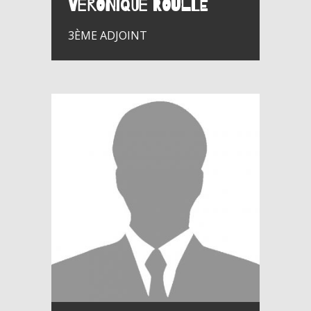
Véronique ROULLE
3ÈME ADJOINT