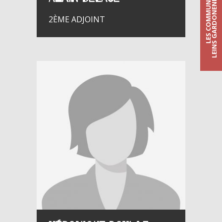
LES COMMUNES DE
LEINS GARDONENNQUE
2ÈME ADJOINT