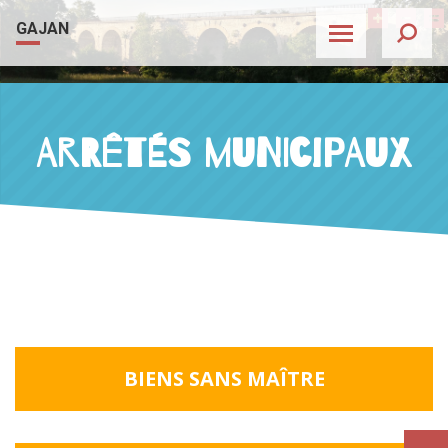
Skip to content
Agrandir 
Rétréc
Ré
GAJAN
Arrêtés Municipaux
BIENS SANS
MAÎTRE