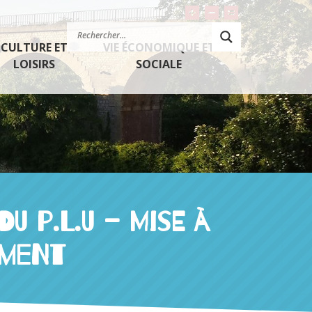
Agrandir le texte
Rétrécir le texte
Réinitialiser le 
CULTURE ET
VIE ÉCONOMIQUE ET
LOISIRS
SOCIALE
U P.L.U – Mise à
ement