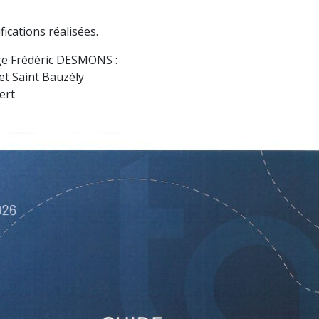
ications réalisées.
ège Frédéric DESMONS :
t Saint Bauzély
ert