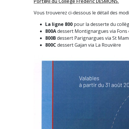
Port@il du Collège Frédéric DESMO
NS.
Vous trouverez ci-dessous le détail des modif
La ligne 800
pour la desserte du coll
800A
dessert Montignargues via Fons e
800B
dessert Parignargues via St Mam
800C
dessert Gajan via La Rouvière