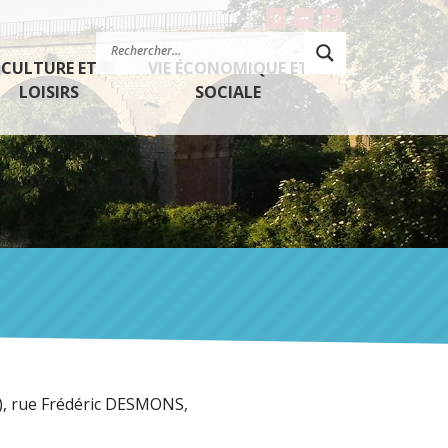
Agrandir le texte
Rétrécir le texte
Réinitialiser le 
CULTURE ET
VIE ÉCONOMIQUE ET
LOISIRS
SOCIALE
m), rue Frédéric DESMONS,